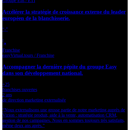
Groupe Elis
/ ETI
Accélérer la stratégie de croissance externe du leader
européen de la blanchisserie.
“
-
”
-
Franchise
easyVirtual.tours
/ Franchise
Accompagner la dernière pépite du groupe Easy
dans son développement national.
+25
franchises ouvertes
2 ans
de direction marketing externalisée
“
Nous externalisons une grosse partie de notre marketing auprès de
Vizion : stratégie produit, aide à la vente, automatisation CRM,
gestion de nos campagnes. Nous en sommes toujours très satisfaits,
même deux ans après.
”