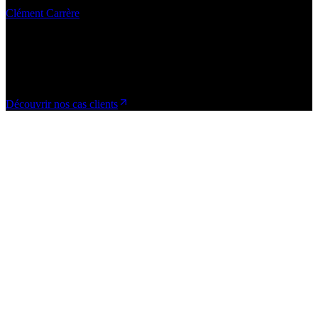
Clément Carrère
+70
clients accompagnés
+2 ans
d'expertise B2B
5,0/5
note Google (12 avis)
Découvrir nos cas clients