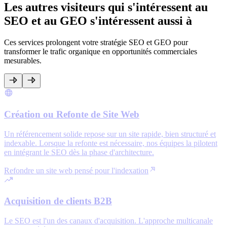
Les autres visiteurs qui s'intéressent au
SEO et au GEO s'intéressent aussi à
Ces services prolongent votre stratégie SEO et GEO pour
transformer le trafic organique en opportunités commerciales
mesurables.
Création ou Refonte de Site Web
Un référencement solide repose sur un site rapide, bien structuré et
indexable. Lorsque la refonte est nécessaire, nos équipes la pilotent
en intégrant le SEO dès la phase d'architecture.
Refondre un site web pensé pour l'indexation
Acquisition de clients B2B
Le SEO est l'un des canaux d'acquisition. L'approche multicanale