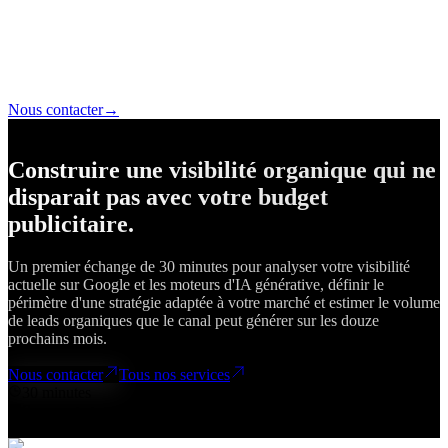
trafic organique qualifié, les pages les plus performantes et
l'évolution du profil de liens. La présence dans les réponses des
moteurs d'IA générative est suivie séparément. Chaque mois, un
rapport restitue les indicateurs clés (positions, trafic, leads générés,
coût par lead organique vs paid, citations IA) et les actions du mois
suivant.
Nous contacter
→
Travaillons ensemble
Construire une visibilité organique qui ne
disparait pas avec votre budget
publicitaire.
Un premier échange de 30 minutes pour analyser votre visibilité
actuelle sur Google et les moteurs d'IA générative, définir le
périmètre d'une stratégie adaptée à votre marché et estimer le volume
de leads organiques que le canal peut générer sur les douze
prochains mois.
Nous contacter
Tous nos services
30 minutes
Sans engagement
Avec un fondateur