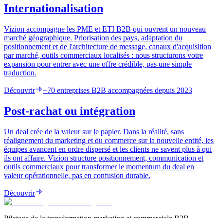
Internationalisation
Vizion accompagne les PME et ETI B2B qui ouvrent un nouveau
marché géographique. Priorisation des pays, adaptation du
positionnement et de l'architecture de message, canaux d'acquisition
par marché, outils commerciaux localisés : nous structurons votre
expansion pour entrer avec une offre crédible, pas une simple
traduction.
Découvrir
+70 entreprises B2B accompagnées depuis 2023
Post-rachat ou intégration
Un deal crée de la valeur sur le papier. Dans la réalité, sans
réalignement du marketing et du commerce sur la nouvelle entité, les
équipes avancent en ordre dispersé et les clients ne savent plus à qui
ils ont affaire. Vizion structure positionnement, communication et
outils commerciaux pour transformer le momentum du deal en
valeur opérationnelle, pas en confusion durable.
Découvrir