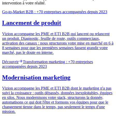
intervention à votre réalité.
Go-to-Market B2B : +70 entreprises accompagnées depuis 2023
Lancement de produit
Vizion accompagne les PME et ETI B2B qui lancent ou relancent
un produit. Diagnostic, feuille de route, outils commerciaux,
activation des canaux : nous structurons votre mise en marché en 6 à
8 semaines pour que les premières semaines fassent grandir votre
marché, pas le doute en interne.
Découvrir
Transformation marketing : +70 entreprises
accompagnées depuis 2023
Modernisation marketing
Vizion accompagne les PME et ETI B2B dont le marketing n'a pas
suivi la croissance : outils dépassés, données inexploitables, équipes
en silos. Nous modernisons votre stack, structurons la donnée,
automatisons ce qui doit l'être et formons vos équipes pour que le
changement tienne dans le temps, pas seulement le temps d'une
mission.