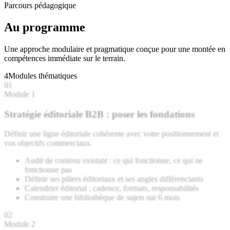
Parcours pédagogique
Au programme
Une approche modulaire et pragmatique conçue pour une montée en
compétences immédiate sur le terrain.
4
Modules thématiques
01
Module 1
Stratégie éditoriale B2B : poser les fondations
Définir une ligne éditoriale cohérente avec votre positionnement et
vos objectifs commerciaux.
Audit de contenu existant : ce qui fonctionne, ce qui ne
fonctionne pas
Définir ses piliers éditoriaux et ses angles différenciants
Calendrier éditorial : cadence, formats, responsabilités
Construire une bibliothèque de sujets sur 6 mois
02
Module 2