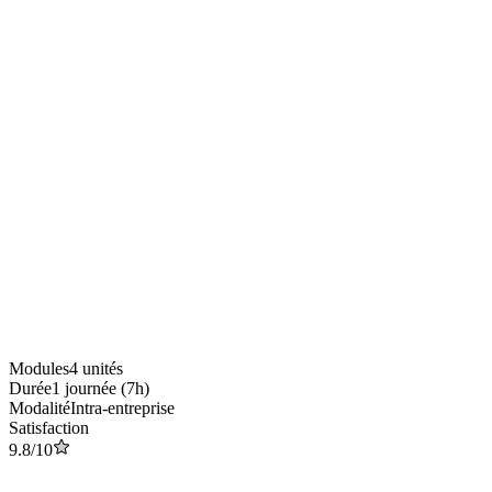
Format
Mixte
Durée
1 journée (7h)
Niveau
Fondamentaux
Participants
Jusqu'à
12
personnes
Public cible
Équipes marketing
Modules
4
unités
Durée
1 journée (7h)
Modalité
Intra-entreprise
Satisfaction
9.8/10